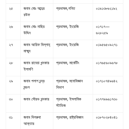
২৫
জনাব মোঃ আব্দুর
প্রভাষক,গনিত
০১৯১৩৮৬২১৯২
রউফ
২৬
জনাব মোঃ নাছির
প্রভাষক, ইংরেজি
০১৭১৭—
উদ্দিন
৬২৮২৫৯
২৭
জনাব আরিফ বিল্লাহ্
প্রভাষক, ইংরেজি
০১৯৫৬৫০৯২৭১
মাহ্মুদ
২৮
জনাব রাবেয়া খন্দকার
প্রভাষক, মার্কেটিং
০১৭৬৫৬০৯৬৭৮
ইলামণি
২৯
জনাব পলাশ চন্দ্র
প্রভাষক, মনোবিজ্ঞান
০১৭১০৭৪৯৬৪২
মন্ডল
বিভাগ
৩০
জনাব সৌরভ খন্দকার
প্রভাষক, ইসলামিক
০১৭৭৯৯৬১৭৩০
স্টাডিজ
৩১
জনাব দিলরুবা
প্রভাষক, রাষ্ট্রবিজ্ঞান
০১৮৭০২৮৪০৪১
আক্তার