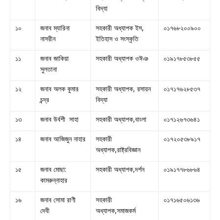
বিদ্যা
১০
জনাব ম্যারিনা
সহকারী অধ্যাপক ইস,
০১৭৬৮২০০৯০০
নাসরীন
ইতিহাস ও সংস্কৃতি
১১
জনাব জাকিয়া
সহকারী অধ্যাপক ওঈঞ
০১৯১৭৮৫৩৮৫৫
সুলতানা
১২
জনাব অলক কুমার
সহকারী অধ্যাপক, রসায়ন
০১৭১৭৬২৮৫৩৭
চন্দ্র
বিদ্যা
১৩
জনাব উর্বশী সাহা
সহকারী অধ্যাপক,বাংলা
০১৭১২৬৭৩৬৪১
১৪
জনাব আজিজুন নাহার
সহকারী
০১৭২০৫৩৮৯১৭
অধ্যাপক,রাষ্ট্রবিজ্ঞান
১৫
জনাব মোছা:
সহকারী অধ্যাপক,দর্শন
০১৯১৭৭৮৬৮৬৪
কামরুন্নাহার
১৬
জনাব সোমা রাণী
সহকারী
০১৭১৬৫০৬১৩৬
দেবী
অধ্যাপক,সমাজকর্ম