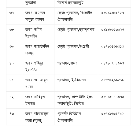
সুলতানা
রিসোর্স ম্যনেজম্যান্ট
৩৭
জনাব মোহাম্মদ
জ্যেষ্ঠ প্রভাষক, ডিজিটাল
০১৩১১২৮০৪৫৭
মাসুদুর রহমান
টেকনোলজি
৩৮
জনাব সাবিনা
জ্যেষ্ঠ প্রভাষক,ব্যবস্থাপনা
০১৯১৬৩৫৩৯২৭
ইয়াসমীন
৩৯
জনাব সালাহউদ্দিন
জ্যেষ্ঠ প্রভাষক,ইংরেজী
০১৭১৩৫৩৬৩১৩
মাহমুদ
৪০
জনাব মাহিনুর
প্রভাষক,বাংলা
০১৭১০৭০৮৬৯৭
ইয়াসমিন
৪১
জনাব মো: আবুল
প্রভাষক, ই-বিজনেস
০১৭৩৯২৯৯৩১৮
খায়ের
৪২
জনাব আরিফুল
প্রভাষক, কম্পিউটারাইজড
০১৭১০৭৪৪৬৭০
ইসলাম
অ্যাকাউন্টিং সিস্টেম
৪৩
জনাব ফাতেমাতুজ
প্রদর্শক ডিজিটাল
০১৭১১৭০৫৭৯২
যহুরা (সূচনা)
টেকনোলজি