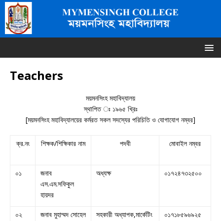
Teachers
ময়মনসিংহ মহাবিদ্যালয়
স্থাপিত ঃ ১৯৬৫ খ্রিঃ
[ময়মনসিংহ মহাবিদ্যালয়ের কর্মরত সকল সদস্যের পরিচিতি ও যোগাযোগ নম্বর]
ক্র.নং
শিক্ষক/শিক্ষিকার নাম
পদবী
মোবাইল নম্বর
০১
জনাব
অধ্যক্ষ
০১৭২৪৭৩২৫০০
এস.এম.সফিকুল
হায়দর
০২
জনাব মুহাম্মদ সোহেল
সহকারী অধ্যাপক,মার্কেটিং
০১৭১৮৫৯৬৯২৫