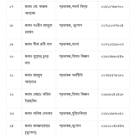
১৭
জনাব মো: ফারুক
প্রভাষক,পদার্থ বিদ্যা
০১৯১১৭৬৬৭০০
আহমেদ
১৮
জনাব নওরীন মাহবুবা
প্রভাষক, ভূগোল
০১৭১১০৩৭৯২৪
রহমান
১৯
জনাব সীমা রানী দাস
প্রভাষক,বাংলা
০১৭২১৩১৬০০৩
২০
জনাব নৃপেন্দ্র চন্দ্র
প্রভাষক,হিসাব বিজ্ঞান
০১৯১৩৬৬০৫৪৮
দাস
২১
জনাব মায়মুনা
প্রভাষক অর্থনীতি
০১৭৫৫৫৭৮১৮০
আক্তার
২২
জনাব মোছাঃ নাহিদা
প্রভাষক,হিসাব বিজ্ঞান
০১৬১৬২৪২৪১৮
ইয়াছমিন
২৩
জনাব অনিমা দেবনাথ
প্রভাষক,যুক্তিবিদ্যা
০১৯১১৬৮৯০৫০
২৪
জনাব কামরুন্নাহার
প্রভাষক,ভূগোল
০১৯২০০৪৮৪৪৯
(ভূগোল)