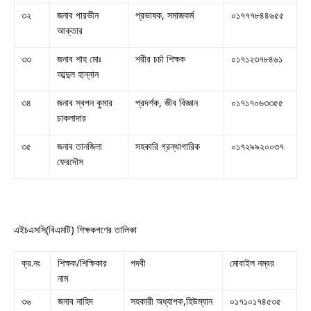
৩২
জনাব পারভীন
প্রভাষক, সমাজকর্ম
০১৭৭৭৮৪৪৬৫৫
আক্তার
৩৩
জনাব শাহ মোঃ
শরীর চর্চা শিক্ষক
০১৭১২৩৭৮৪৬১
আব্দুল হান্নান
৩৪
জনাব স্বপন কুমার
প্রদর্শক, জীব বিজ্ঞান
০১৭১৭০৬৩৩৫৫
চাকলাদার
৩৫
জনাব তানজিলা
সহকারি গ্রন্থাগারিক
০১৭২৯৯২০০৩৭
ফেরদৌস
এইচএসসি(বিএমটি) শিক্ষকগণের তালিকা
ক্র.নং
শিক্ষক/শিক্ষিকার
পদবী
মোবাইল নম্বর
নাম
৩৬
জনাব নাহিদ
সহকারী অধ্যাপক,হিউম্যান
০১৭১০১৭৪৫৩৫