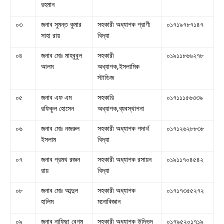
রহমান
০৩
জনাব সুমন্ত কুমার
সহকারী অধ্যাপক প্রাণী
০১৭১৯৭৮৭১৪৭
সাহা রায়
বিদ্যা
০৪
জনাব মোঃ মাহবুবুল
সহকারী
০১৯১১৮৬৬২৭৮
আলম
অধ্যাপক,ইসলামিক
স্টাডিজ
০৫
জনাব এফ এম
সহকারি
০১৭১১১৫৬৩৩৯
রফিকুল হোসেন
অধ্যাপক,ব্যবস্থাপনা
০৬
জনাব মোঃ নজরুল
সহকারী অধ্যাপক পদার্থ
০১৭১২৬২৮৮৩৮
ইসলাম
বিদ্যা
০৭
জনাব প্রমথ রজ্ঞন
সহকারী অধ্যাপক রসায়ন
০১৯১১৭০৪৫৪২
রায়
বিদ্যা
০৮
জনাব মোঃ আব্দুল
সহকারী অধ্যাপক
০১৭১৭৩৫৫২৭২
হালিম
মনোবিজ্ঞান
০৯
জনাব নাফিছা বেগম
সহকারী অধ্যাপক উদ্ভিদ
০১৭৯৫২০১৭১৯