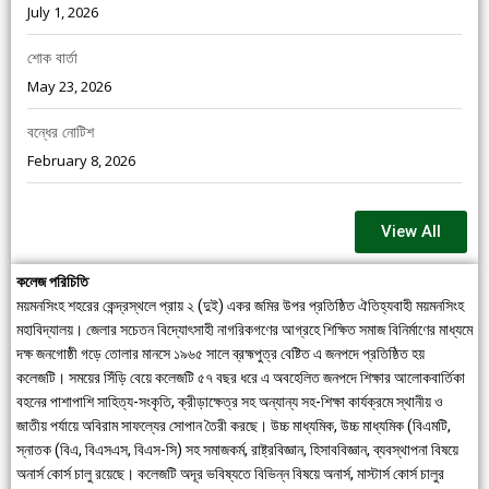
July 1, 2026
শোক বার্তা
May 23, 2026
বন্ধের নোটিশ
February 8, 2026
View All
কলেজ পরিচিতি
ময়মনসিংহ শহরের কেন্দ্রস্থলে প্রায় ২ (দুই) একর জমির উপর প্রতিষ্ঠিত ঐতিহ্যবাহী ময়মনসিংহ
মহাবিদ্যালয়। জেলার সচেতন বিদ্যোৎসাহী নাগরিকগণের আগ্রহে শিক্ষিত সমাজ বিনির্মাণের মাধ্যমে
দক্ষ জনগোষ্ঠী গড়ে তোলার মানসে ১৯৬৫ সালে ব্রহ্মপুত্র বেষ্টিত এ জনপদে প্রতিষ্ঠিত হয়
কলেজটি। সময়ের সিঁড়ি বেয়ে কলেজটি ৫৭ বছর ধরে এ অবহেলিত জনপদে শিক্ষার আলোকবার্তিকা
বহনের পাশাপাশি সাহিত্য-সংকৃতি, ক্রীড়াক্ষেত্র সহ অন্যান্য সহ-শিক্ষা কার্যক্রমে স্থানীয় ও
জাতীয় পর্যায়ে অবিরাম সাফল্যের সোপান তৈরী করছে। উচ্চ মাধ্যমিক, উচ্চ মাধ্যমিক (বিএমটি,
স্নাতক (বিএ, বিএসএস, বিএস-সি) সহ সমাজকর্ম, রাষ্ট্রবিজ্ঞান, হিসাববিজ্ঞান, ব্যবস্থাপনা বিষয়ে
অনার্স কোর্স চালু রয়েছে। কলেজটি অদূর ভবিষ্যতে বিভিন্ন বিষয়ে অনার্স, মাস্টার্স কোর্স চালুর