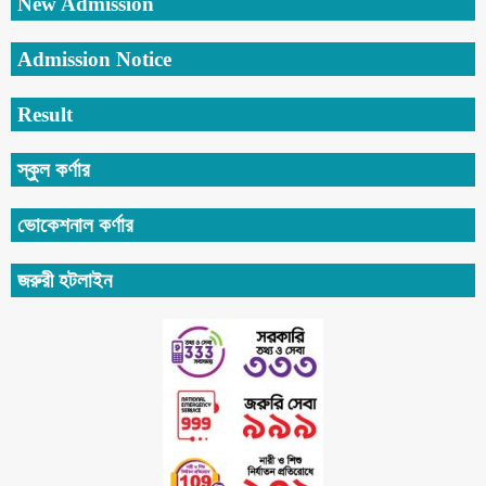
New Admission
Admission Notice
Result
স্কুল কর্ণার
ভোকেশনাল কর্ণার
জরুরী হটলাইন