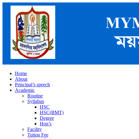
Home
About
Principal’s speech
Academic
Routine
Syllabus
HSC
HSC(BMT)
Degree
Hon’s
Facility
Tution Fee