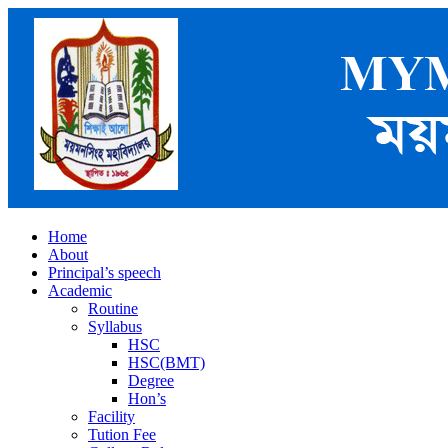
Home
About
Principal’s speech
Academic
Routine
Syllabus
HSC
HSC(BMT)
Degree
Hon’s
Facility
Tution Fee