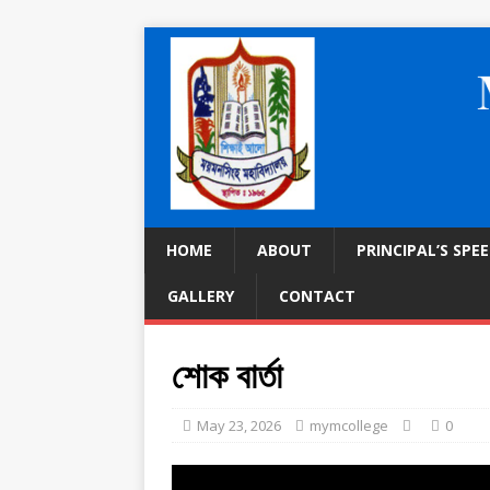
HOME
ABOUT
PRINCIPAL’S SPE
GALLERY
CONTACT
শোক বার্তা
May 23, 2026
mymcollege
0