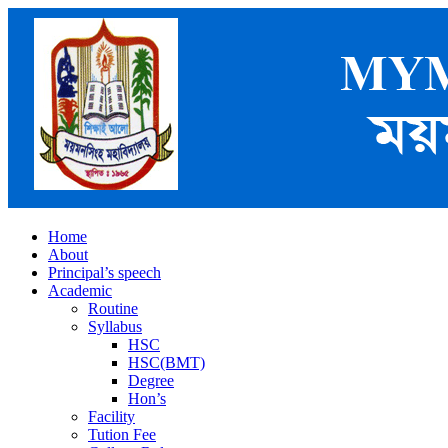
Home
About
Principal’s speech
Academic
Routine
Syllabus
HSC
HSC(BMT)
Degree
Hon’s
Facility
Tution Fee