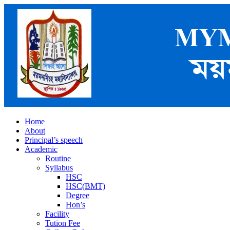
Home
About
Principal’s speech
Academic
Routine
Syllabus
HSC
HSC(BMT)
Degree
Hon’s
Facility
Tution Fee