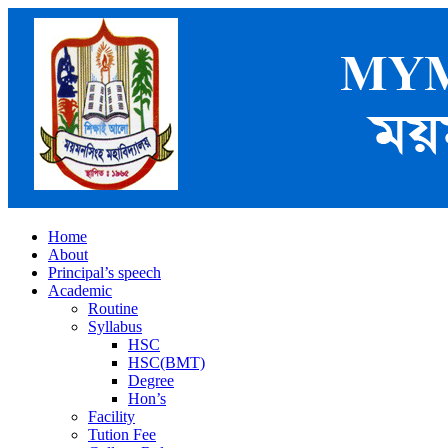
Home
About
Principal’s speech
Academic
Routine
Syllabus
HSC
HSC(BMT)
Degree
Hon’s
Facility
Tution Fee